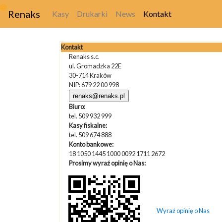
@
Renaks
Kasy
Drukarki
News
Kontakt
Kontakt
Renaks s.c.
ul. Gromadzka 22E
30-714 Kraków
NIP: 679 22 00 998
renaks@renaks.pl
Biuro:
tel. 509 932 999
Kasy fiskalne:
tel. 509 674 888
Konto bankowe:
18 1050 1445 1000 0092 1711 2672
Prosimy wyraź opinię o Nas:
Wyraź opinię o Nas