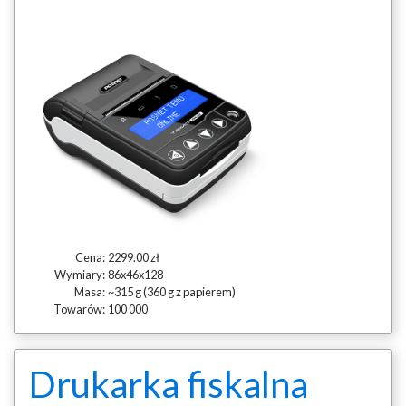
Cena:
2299.00 zł
Wymiary:
86x46x128
Masa:
~315 g (360 g z papierem)
Towarów:
100 000
Drukarka fiskalna