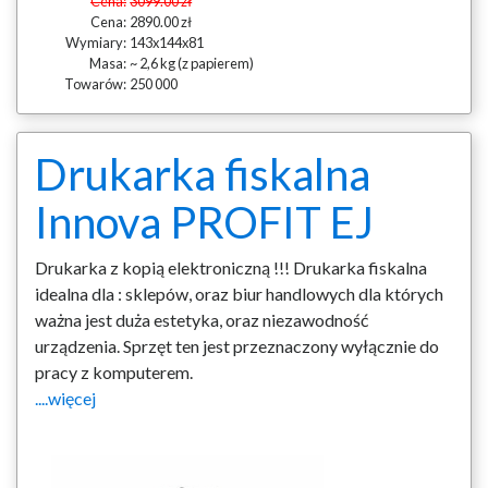
Cena:
3099.00 zł
Cena:
2890.00 zł
Wymiary:
143x144x81
Masa:
~ 2,6 kg (z papierem)
Towarów:
250 000
Drukarka fiskalna
Innova PROFIT EJ
Drukarka z kopią elektroniczną !!! Drukarka fiskalna
idealna dla : sklepów, oraz biur handlowych dla których
ważna jest duża estetyka, oraz niezawodność
urządzenia. Sprzęt ten jest przeznaczony wyłącznie do
pracy z komputerem.
....więcej