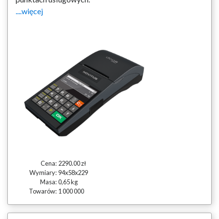
....więcej
Cena:
2290.00 zł
Wymiary:
94x58x229
Masa:
0,65 kg
Towarów:
1 000 000