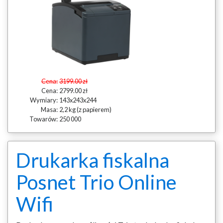
Cena:
3199.00 zł
Cena:
2799.00 zł
Wymiary:
143x243x244
Masa:
2,2 kg (z papierem)
Towarów:
250 000
Drukarka fiskalna
Posnet Trio Online
Wifi