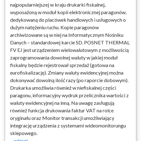
najpopularniejszej w kraju drukarki fiskalnej,
wyposażoną w moduł kopii elektronicznej paragonów,
dedykowaną do placówek handlowych i usługowych o
dużym natężeniu ruchu. Kopie paragonów
archiwizowane są w niej na Informatycznym Nośniku
Danych – standardowej karcie SD. POSNET THERMAL
FV EJ jest urządzeniem wielowalutowym z możliwością
zaprogramowania dowolnej waluty w jakiej moduł
fiskalny będzie rejestrował sprzedaż (gotowa na
eurofiskalizację). Zmiany waluty ewidencyjnej można
dokonywać dowolną ilość razy (po raporcie dobowym).
Drukarka umożliwia również w niefiskalnej części
paragonu, informacyjny wydruk przelicznika wartości z
waluty ewidencyjnej na inną. Na uwagę zasługują
również funkcja drukowania faktur VAT na rolce
oryginału oraz Monitor transakcji umożliwiający
integrację urządzenia z systemami wideomonitorungu
sklepowego.
....więcej