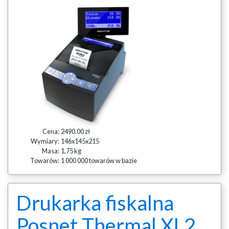
Cena:
2490.00 zł
Wymiary:
146x145x215
Masa:
1,75 kg
Towarów:
1 000 000 towarów w bazie
Drukarka fiskalna
Posnet Thermal XL2