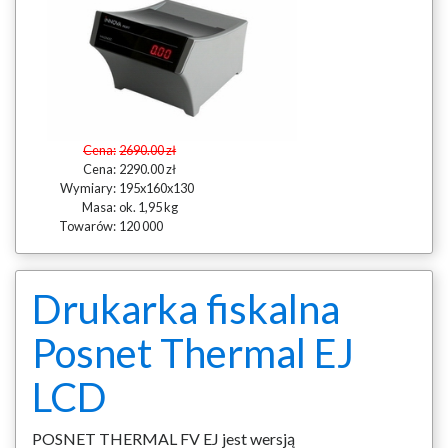
Cena:
2690.00 zł
Cena:
2290.00 zł
Wymiary:
195x160x130
Masa:
ok. 1,95 kg
Towarów:
120 000
Drukarka fiskalna
Posnet Thermal EJ
LCD
POSNET THERMAL FV EJ jest wersją