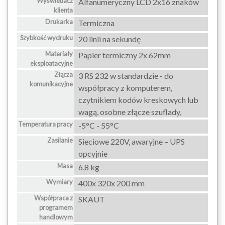
Wyświetlacz
Alfanumeryczny LCD 2x16 znaków
klienta
Drukarka
Termiczna
Szybkość wydruku
20 linii na sekundę
Materiały
Papier termiczny 2x 62mm
eksploatacyjne
Złącza
3 RS 232 w standardzie - do
komunikacyjne
współpracy z komputerem,
czytnikiem kodów kreskowych lub
wagą, osobne złącze szuflady,
Temperatura pracy
-5°C - 55°C
Zasilanie
Sieciowe 220V, awaryjne – UPS
opcyjnie
Masa
6,8 kg
Wymiary
400x 320x 200 mm
Współpraca z
SKAUT
programem
handlowym