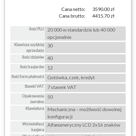
Cana netto:
3590.00 zł
Cana brutto:
4415.70 zł
Ilość PLU
20 000 w standardzie lub 40 000
opcjonalnie
Klawisze szybkiej
30
sprzedaży
Ilość działów
40
Ilość kasjerów
12
Ilość form płatności
Gotówka, czek, kredyt
Stawki VAT
7 stawek VAT
Opakowania
50
zwrotne
Klawiatura
Mechaniczna – możliwość dowolnej
konfiguracji
Wyświetlacz
Alfanumeryczny LCD 2x16 znaków
kasjera