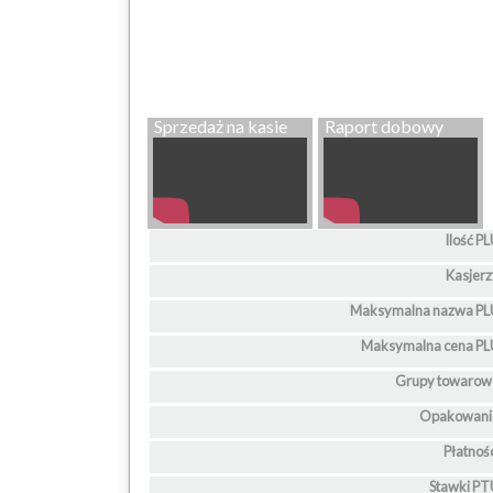
Sprzedaż na kasie
Raport dobowy
Ilość P
Kasjer
Maksymalna nazwa PL
Maksymalna cena PL
Grupy towarow
Opakowani
Płatnoś
Stawki PT