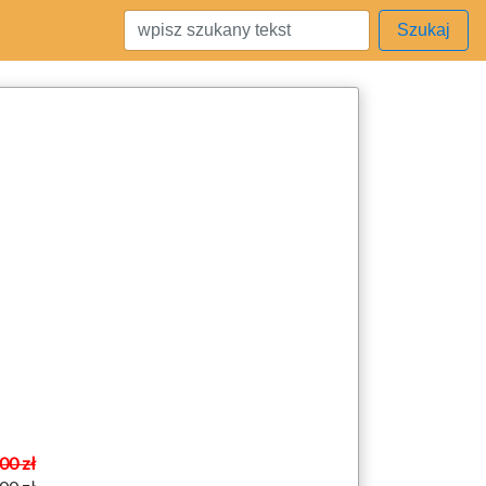
Szukaj
00 zł