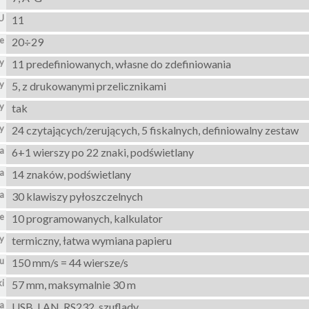
U
11
e
20÷29
ry
11 predefiniowanych, własne do zdefiniowania
y
5, z drukowanymi przelicznikami
y
tak
y
24 czytających/zerujących, 5 fiskalnych, definiowalny zestaw
ra
6+1 wierszy po 22 znaki, podświetlany
ta
14 znaków, podświetlany
ra
30 klawiszy pyłoszczelnych
ie
10 programowanych, kalkulator
y
termiczny, łatwa wymiana papieru
u
150 mm/s = 44 wiersze/s
ki
57 mm, maksymalnie 30 m
za
USB, LAN, RS232, szuflady