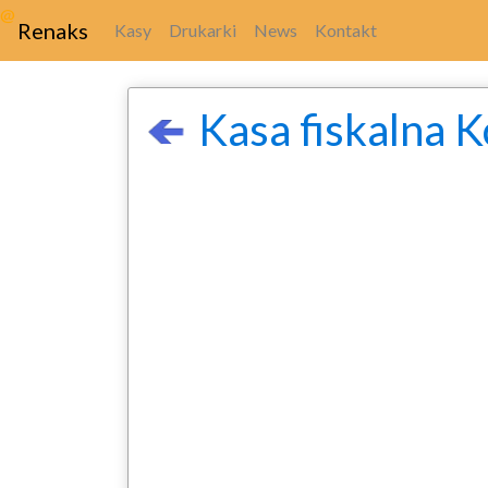
@
Renaks
Kasy
Drukarki
News
Kontakt
Kasa fiskalna