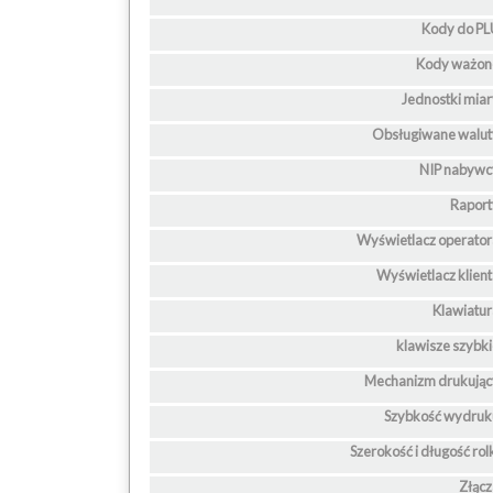
Kody do PL
Kody ważon
Jednostki mia
Obsługiwane walut
NIP nabywc
Raport
Wyświetlacz operato
Wyświetlacz klien
Klawiatu
klawisze szybk
Mechanizm drukując
Szybkość wydruk
Szerokość i długość rol
Złąc