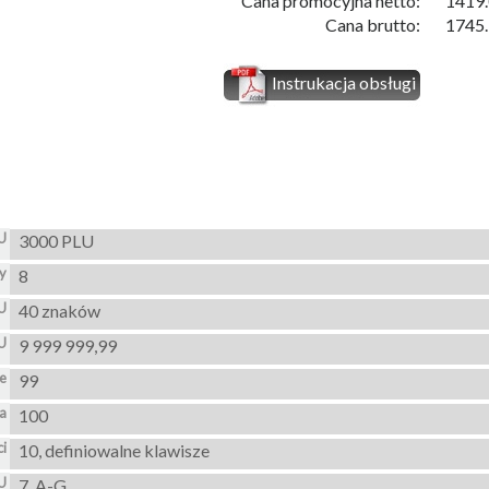
Cana promocyjna netto:
1419.
Cana brutto:
1745.
Instrukacja obsługi
LU
3000 PLU
zy
8
U
40 znaków
U
9 999 999,99
e
99
a
100
ci
10, definiowalne klawisze
U
7, A-G