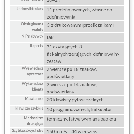
Jednostki miary
11 predefiniowanych, własne do
zdefiniowania
Obsługiwane
3, z drukowanymi przelicznikami
waluty
NIP nabywcy
tak
Raporty
21 czytających, 8
fiskalnych/zerujących, definiowalny
zestaw
Wyświetlacz
2 wiersze po 18 znaków,
operatora
podświetlany
Wyświetlacz
2 wiersze po 14 znaków,
klienta
podświetlany
Klawiatura
30 klawiszy pyłoszczelnych
klawisze szybkie
10 programowanych, kalkulator
Mechanizm
termiczny, łatwa wymiana papieru
drukujący
Szybkość wydruku
150 mm/s = 44 wiersze/s