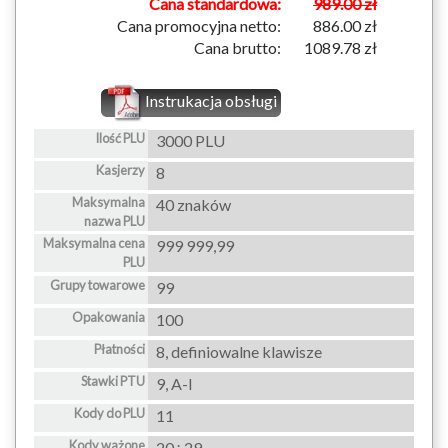
Cana standardowa:
989.00 zł
Cana promocyjna netto:
886.00 zł
Cana brutto:
1089.78 zł
Instrukacja obsługi
Ilość PLU
3000 PLU
Kasjerzy
8
Maksymalna
40 znaków
nazwa PLU
Maksymalna cena
999 999,99
PLU
Grupy towarowe
99
Opakowania
100
Płatności
8, definiowalne klawisze
Stawki PTU
9, A-I
Kody do PLU
11
Kody ważone
20÷29